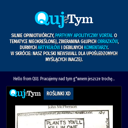
SILNIE OPINIOTWÓRCZY,
PARTYJNY
APOLITYCZNY VORTAL
O
TEMATYCE NIEOKREŚLONEJ, ZBIERANINA GŁUPICH
OBRAZKÓW
,
DURNYCH
ARTYKUŁÓW
I DEBILNYCH
KOMENTARZY
.
W SKRÓCIE: NASZ POLSKI NEWSWALL DLA
UPOŚLEDZONYCH
MYŚLĄCYCH INACZEJ.
Hello from QUJ. Pracujemy nad tym g*wnem jeszcze trochę...
ROŚLINKI XD