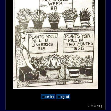
rosliny
ogrod
Źródło:
quj.pl