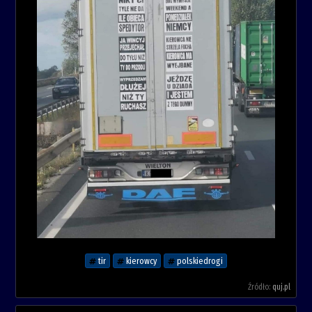
tir
kierowcy
polskiedrogi
Źródło:
quj.pl