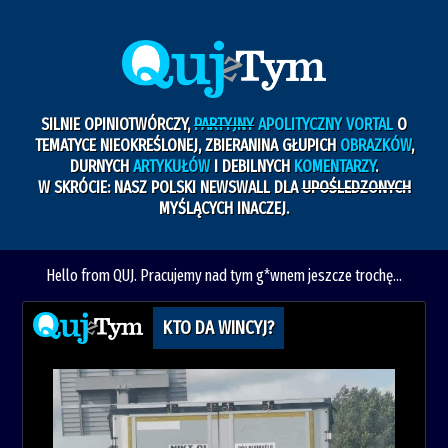
SILNIE OPINIOTWÓRCZY,
PARTYJNY
APOLITYCZNY VORTAL
O
TEMATYCE NIEOKREŚLONEJ, ZBIERANINA GŁUPICH
OBRAZKÓW
,
DURNYCH
ARTYKUŁÓW
I DEBILNYCH
KOMENTARZY
.
W SKRÓCIE: NASZ POLSKI NEWSWALL DLA
UPOŚLEDZONYCH
MYŚLĄCYCH INACZEJ.
Hello from QUJ. Pracujemy nad tym g*wnem jeszcze trochę...
KTO DA WINCYJ?