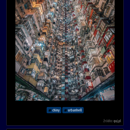
chiny
urbanhell
Źródło:
quj.pl