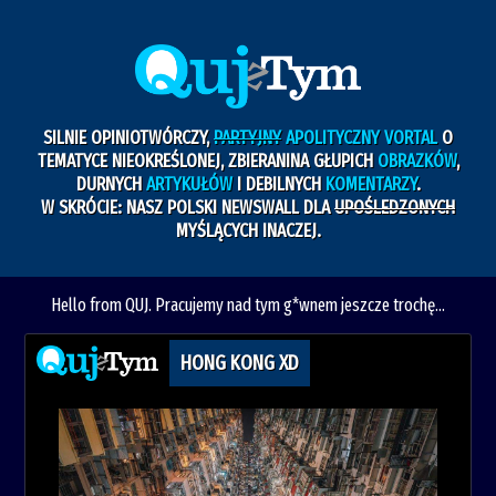
SILNIE OPINIOTWÓRCZY,
PARTYJNY
APOLITYCZNY VORTAL
O
TEMATYCE NIEOKREŚLONEJ, ZBIERANINA GŁUPICH
OBRAZKÓW
,
DURNYCH
ARTYKUŁÓW
I DEBILNYCH
KOMENTARZY
.
W SKRÓCIE: NASZ POLSKI NEWSWALL DLA
UPOŚLEDZONYCH
MYŚLĄCYCH INACZEJ.
Hello from QUJ. Pracujemy nad tym g*wnem jeszcze trochę...
HONG KONG XD