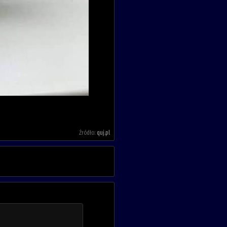
Źródło:
quj.pl