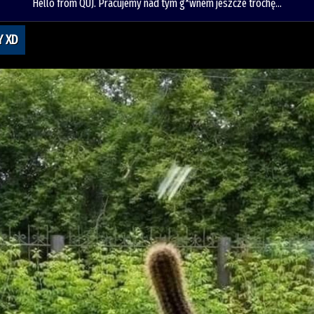
Hello from QUJ. Pracujemy nad tym g*wnem jeszcze trochę...
Y XD