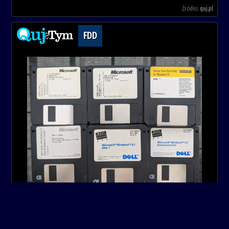
Źródło:
quj.pl
FDD
microsoft
windows
fdd
dyskietka
lata90
Źródło:
quj.pl