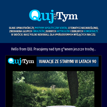
SILNIE OPINIOTWÓRCZY,
PARTYJNY
APOLITYCZNY VORTAL
O TEMATYCE NIEOKREŚLONEJ,
ZBIERANINA GŁUPICH
OBRAZKÓW
, DURNYCH
ARTYKUŁÓW
I DEBILNYCH
KOMENTARZY
.
W SKRÓCIE: NASZ POLSKI NEWSWALL DLA
UPOŚLEDZONYCH
MYŚLĄCYCH INACZEJ.
Hello from QUJ. Pracujemy nad tym g*wnem jeszcze trochę...
WAKACJE ZE STARYMI W LATACH 90