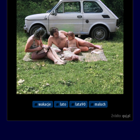
wakacje
lato
lata90
maluch
Źródło:
quj.pl