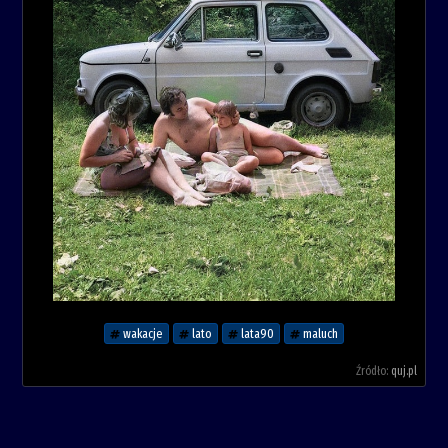
wakacje
lato
lata90
maluch
Źródło:
quj.pl