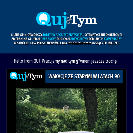
SILNIE OPINIOTWÓRCZY,
PARTYJNY
APOLITYCZNY VORTAL
O TEMATYCE NIEOKREŚLONEJ,
ZBIERANINA GŁUPICH
OBRAZKÓW
, DURNYCH
ARTYKUŁÓW
I DEBILNYCH
KOMENTARZY
.
W SKRÓCIE: NASZ POLSKI NEWSWALL DLA
UPOŚLEDZONYCH
MYŚLĄCYCH INACZEJ.
Hello from QUJ. Pracujemy nad tym g*wnem jeszcze trochę...
WAKACJE ZE STARYMI W LATACH 90